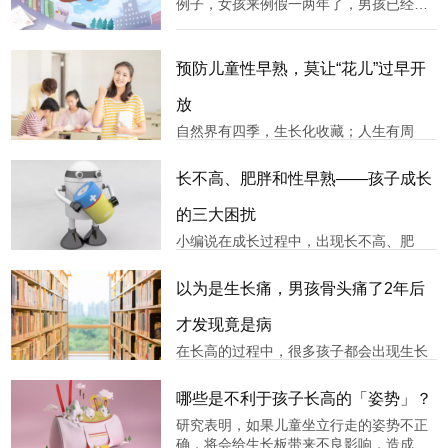
例子，女孩来例假一两年了，男孩已经长
假一年半了。在孩子7~8岁的时候就发现
胡须、喉结了，家长火急火燎的带着孩子
身高比较落后，当时也没太在意，觉
找到生长发育科专家，问孩子还能不能
长。虽然很残忍，但医生们也只能如实相
预防儿童性早熟，莫让“花儿”过早开
告—“无力回天”。“如果小时候好好的进行
身高管理，是完全有可能达到理想
放
自然界有四季，生长化收藏；人生有周
期，生长壮老已。违反自然规律，花儿开
得太早，会凋零得早，孩子发育得早，也
长不高、肥胖和性早熟——孩子成长
会产生一系列生理、心理及社会问题。调
查研究显示，近年来人类的性发育年龄越
的三大困扰
来越提前，性早熟已经成为一个不容忽视
小编说在成长过程中，出现长不高、肥
的问题。正常情况下，女孩的青春发育顺
胖、性早熟的青少年越来越多，家长要掌
握一些孩子生长发育的规律，细心观察并
以为是生长痛，男孩骨头痛了2年后
及早发现孩子生长发育过程有无异常。如
果发现，要及时到正规医院专科门诊寻求
才发现竟是病
帮助，避免错失最佳治疗机会。01肥胖儿
在长高的过程中，很多孩子都会出现生长
童减重要趁早孩子长得胖嘟嘟的，看上
痛。但是，并不是每个孩子喊“骨头痛”都
是生长痛。有个男孩童童2年前开始出现膝
哪些是不利于孩子长高的​「姿势」？
盖痛，家人以为他是生长痛，前段时间却
研究表明，如果儿童坐立行走的姿势不正
发现竟然是这种疾病。
确，将会给生长板带来不良影响，造成骨