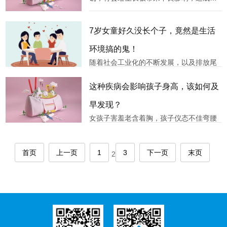
骼生长异常，从而影响长高。据统计，我
国儿童脊柱异常发病率超过50%，排除遗
传因素外，造成这一现象的原因主要是由
7岁女童好久没长个子，竟然是生活
于孩子长期的不良坐姿导致。孩子一旦出
现脊柱侧弯，就不利于身体长高，会
环境搞的鬼！
随着社会工业化的不断发展，以及排放尾
气的车辆日渐增多等原因，环境污染日益
严重。一些城市雾霾现象爆发频繁，还有
这种疾病会影响孩子身高，该如何及
一些城市的上空一直都是灰蒙蒙的，可想
而知环境污染程度有多严重。在我们认知
早发现？
中，遗传和营养是影响孩子身高主要因
女孩子害羞老含着胸，孩子仪态不佳弯腰
素，当然还有睡眠、运动等。但研究发现
弓背，一边肩膀高一边肩膀低……很多家
长认为这是习惯不好，长大了就能调整过
来。专家提醒，这属于脊柱侧弯的一种
首页
上一页
1
3
下一页
末页
2
——姿势性脊柱侧弯，必须及早采取专业
的形体训练。如果脊柱向一侧或双侧弯
曲，叫脊柱侧弯，它多发在10～15岁的