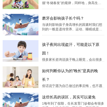
循“冬储春发”的规律，同样地，身高生长
也有季节性。相较于秋冬，春夏可以算是
长个的黄金时期，但这并不是说，孩子的
个子在冬季没有任何变化。那为什么冬天
磨牙会影响孩子长个吗？
时身高生长不明显，我们怎么做可以助力
当谈到影响孩子身高增长的因素时我们想
孩子长个呢？为什么冬季生长慢？✔
到的一般是遗传营养、运动、睡眠或是疾
病情况鲜为人知的是磨牙也和身高有关那
么，孩子为什么会磨牙，磨牙是如何影响
身高增长的，作为家长的我们又该怎么做
孩子夜间出现盗汗，可能是以下原
呢？一磨牙的原因出牙不适处于出牙期的
宝宝，尤其是在乳牙萌出时，因乳牙体
因！
很多家长咨询说孩子晚上睡觉，会出很多
汗，特别是额头、背后，那到底是什么原
因？夜间出汗分为生理性和病理性，两者
如何判断你认为的“晚长”是真的晚
不同。01生理性出汗小儿的汗腺和神经系
统发育未成熟，交感神经兴奋性增高，而
长？
且同时又处于生长发育期，机体的新陈代
俗话说宁愿为自己做过的事后悔，也不愿
谢十分旺盛，皮肤微血管分布多，含
为没做的事遗憾前两天有一个刚开始用安
苏萌治疗的女孩，在沟通过程中，听完妈
这些长高的误区，其实可以避免
妈对孩子情况的哭诉，给我的感触挺深
1每年到了假期，生长发育门诊都会有很多
的，孩子实际年龄11岁5个月，已经来例