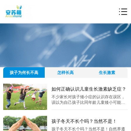
孩子为何长不高
怎样长高
生长激素
如何正确认识儿童生长激素缺乏症？
不少家长对孩子矮小症的认识存在误区，
误以为自己孩子比同年龄儿童矮小可能得
了生长激素缺乏，有的矮小孩子即使被医
生诊断患有生长激素缺乏症，家长期待等
长大发育后还有机会“窜一窜”，不急于接
孩子冬天不长个吗？当然不是！
受治疗。今天要给大家讲解的是如何正确
孩子冬天不长个吗？当然不是！自然界遵
认识儿童生长激素缺乏症，以提高家