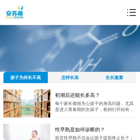
孩子为何长不高
怎样长高
生长激素
初潮后还能长多高？
每个家长都很关心孩子的身高问题，尤其
是进入青春期的女孩子，爸妈们开始有了
无数的疑问与担心。那么，什么是青春
期？女孩通常几岁会来月经？月经初潮后
还能长多少?以下这篇科普希望能帮助宝爸
性早熟是如何诊断的？
宝妈和孩子们一起顺利地度过这个时期。
前言性早熟不仅会让孩子提前终止长个，
01、什么是青春期？青春期是儿童生