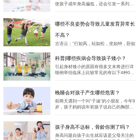
使孩子成年身高偏低，还会引发一系列的
不良心理问题。但是，不同病因、不同类
型、不同时期的性早熟，相应的治疗方案
都是不同的，为了便于医生有针对性地进
哪些不良姿势会导致儿童发育异常长
行治疗，同时将性早熟给孩子带来的伤
害“最小化”，家长一旦发现孩子有性发
不高？
古语云：“行如风，站如松，坐如钟，卧如
弓”。儿童的行走坐卧姿势不但影响身心健
康和精神面貌，对于生长发育阶段的孩子
科普|哪些疾病会导致孩子矮小？
来说，不良姿势甚至影响到孩子的身高。
引起身材矮小的原因有很多文末将进行详
如果孩子小的时候不注意正确姿势的养
细例举但临床上比较常见的有以下4种01
成，坐时习惯弓着腰，站时低头塌肩，经
遗传和家族因素如果家族中有成员身材矮
常侧向一边，长大后很可能形成弯腰
小，那么下一代患矮小症的可能性就比较
大。但是遗传因素也可以受到后天生长环
晚睡会对孩子产生哪些危害？
境因素的影响。02出生时的低体重和身长
前两天遇到一个叫“子涵”的小朋友，今年9
如果孩子在出生时的体重低于正常
岁，孩子妈妈说年初孩子说自己的胸部经
常会有疼痛感，当时正值疫情最严重的时
候，也没敢带孩子去医院就诊。后来开学
了，一直也很忙，直到放暑假前，孩子有
孩子身高不达标，骨龄你测了吗？
一次上厕所说肚子疼，一看是孩子来例假
身高问题自孩子出生就应该是父母关注的
了。当时妈妈就慌了，心想这也太