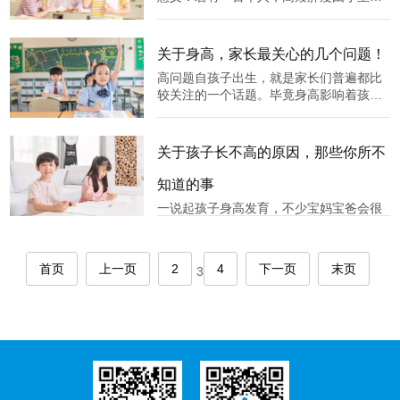
排列，中央者为第五十百分位(中等身
常，只有20%的家长经常过问孩子
材)，在生长曲线图上即为“50”百分位线；
排在第七十位者即为第七十百分位。曲线
关于身高，家长最关心的几个问题！
图上：横坐标代表年龄，大格为1岁，每小
高问题自孩子出生，就是家长们普遍都比
格为3个月间隔；纵坐标代表
较关注的一个话题。毕竟身高影响着孩子
今后的学业、择业、择偶等一系列社会问
题，而且身高也可以反应出孩子的健康问
题，这同样是父母比较担心的。关于身高
关于孩子长不高的原因，那些你所不
家长最关心的几个问题一、孩子每年长多
少算正常？婴儿期一年长25厘米，指
知道的事
一说起孩子身高发育，不少宝妈宝爸会很
自然的想到营养。除了营养原因，还有慢
性疾病和家族史等因素，少见的内分泌疾
病也会引起身高异常。遗传在身高方面，
首页
上一页
2
4
下一页
末页
3
遗传的影响只占到了70%，还有30%取决
于后天的养育。这也就是说，如果养育得
当的话，矮个子的父母也能养出高