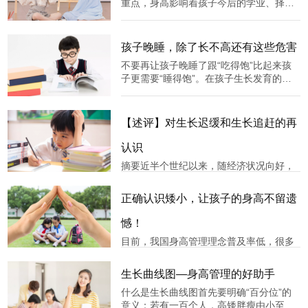
重点，身高影响着孩子今后的学业、择
业、择偶等等一系列社会问题，当然最重
要的莫过于身高亦反应出孩子的健康问
题。学习是一生的事，而长高则是若错过
孩子晚睡，除了长不高还有这些危害
生长季，将给孩子留下终生遗憾。家长们
不要再让孩子晚睡了跟“吃得饱”比起来孩
普遍关注孩子的身高，没有谁愿意让孩子
子更需要“睡得饱”。在孩子生长发育的阶
输
段，他们身上每一个“零件”都极其敏感。
经常晚睡，等于在慢性伤害孩子的健康，
不单单会造成发育减缓，孩子的性格也会
【述评】对生长迟缓和生长追赶的再
受到很大程度的影响。所以，合理安排孩
子的睡觉时间，真的很重要。睡
认识
摘要近半个世纪以来，随经济状况向好，
中国儿童生长状况显著改善，并呈现了与
国际一致的青春发育年龄提前的年代趋
正确认识矮小，让孩子的身高不留遗
势。由于儿科医学界对此并非都有清晰认
识，加上家长对子女身高期望值不切实际
憾！
地增高，使儿科临床面临医学与社会问题
目前，我国身高管理理念普及率低，很多
双重挑战并产生了对生长发育问题诊治的
家长存在误区，对儿童身高管理的知识普
及任重道远！据统计，家长们对孩子生长
生长曲线图—身高管理的好助手
发育情况的监测以及其具体含义重要性的
什么是生长曲线图首先要明确“百分位”的
理解不容乐观。87%的家长没有监测孩子
意义：若有一百个人，高矮胖瘦由小至大
身高的习惯，不能及时发现孩子身高的异